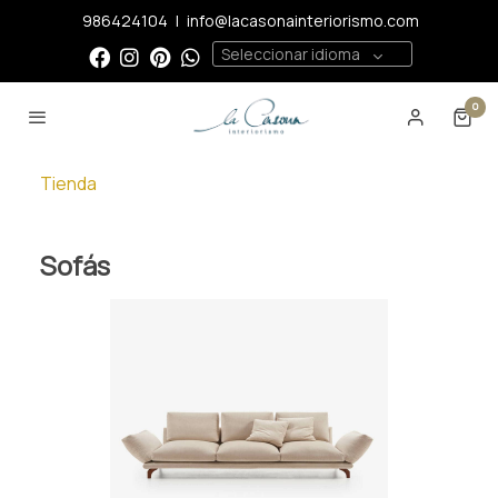
986424104
|
info@lacasonainteriorismo.com
Seleccionar idioma
0
Tienda
Sofás