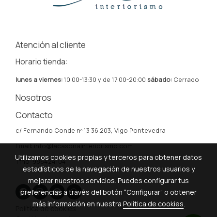
Atención al cliente
Horario tienda:
lunes a viernes:
10:00-13:30 y de 17:00-20:00
sábado:
Cerrado
Nosotros
Contacto
c/ Fernando Conde nº 13 36.203, Vigo Pontevedra
Email: info@lacasonainteriorismo.com
Utilizamos cookies propias y terceros para obtener datos
Tfno: 986424104
estadísticos de la navegación de nuestros usuarios y
mejorar nuestros servicios. Puedes configurar tus
preferencias a través del botón “Configurar” o obtener
más información en nuestra
Política de cookies
.
Política de cookies