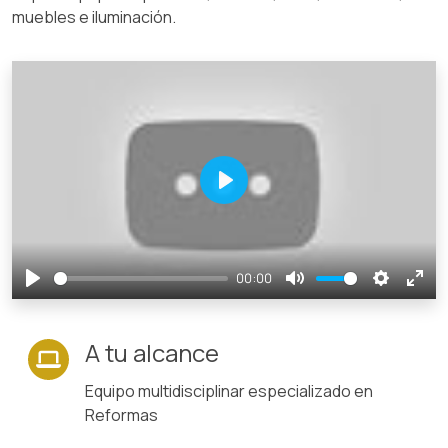
muebles e iluminación.
Play
00:00
Play
Mute
Settings
Ente
full
A tu alcance
Equipo multidisciplinar especializado en
Reformas