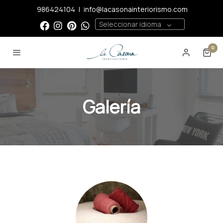
986424104
|
info@lacasonainteriorismo.com
Seleccionar idioma
0
Galería